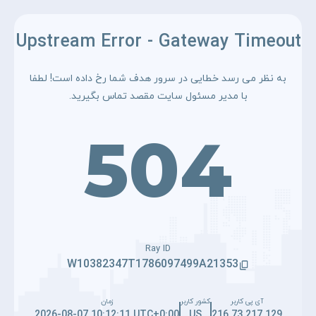
Upstream Error - Gateway Timeout
به نظر می رسد خطایی در سرور هدف شما رخ داده است! لطفا
با مدیر مسئول سایت مقصد تماس بگیرید.
504
Ray ID
W10382347T1786097499A21353
آی پی کاربر
کشور کاربر
زمان
2026-08-07 10:12:11 UTC+0:00
US
216.73.217.129