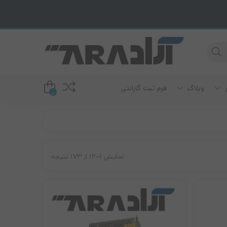
ر
وبلاگ
فرم ثبت گارانتی
0
دم ADSL
رند سامسونگ
رند ریکو
ودم سیمکارت خور
نمایش 1–12 از 173 نتیجه
ند برادر
ودم فیبر نوری
رند لکسمارک
رند اپسون
رند کانن
رند اچ پی