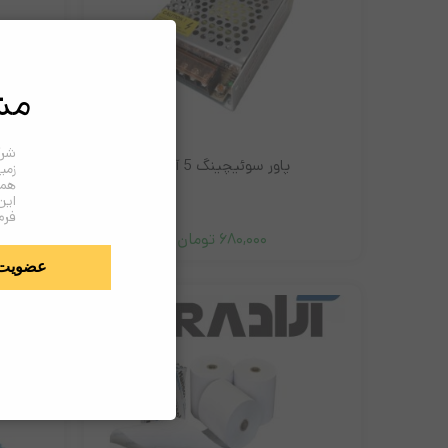
مش
شرک
پاور سوئیچینگ 5 آمپر
پاورسو
زمی
همک
این
فرم
680,000
تومان
عضویت