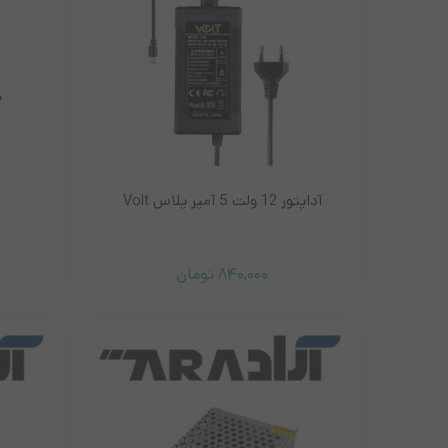
مانیتور ونزو
نیکسا
زبرا
ریبون لیبل پرینتر
کابل و مبدل ها
موس و کیبورد
آداپتور 12 ولت 5 آمپر پلاس Volt
840,000
تومان