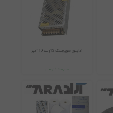
پ تاپ لنوو
آداپتور سویچینگ 12ولت 10 آمپر
سری i3
سری I5
سری i7
1,200,000
تومان
سری اقتصادی