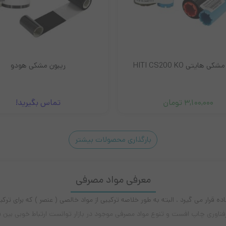
ی هایتی HITI CS200 KO
ريبون مشکی هودو
3,100,000
تومان
تماس بگیرید!
بارگذاری محصولات بیشتر
15
14
13
…
4
3
2
1
معرفی مواد مصرفی
 قرار می گیرد . البته به طور خلاصه ترکیبی از مواد خالصی ( عنصر ) که برای ت
فناوری چاپ افست و تنوع مواد مصرفی موجود در بازار توانست ارتباط خوبی بین فن