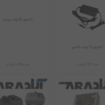
آداپتور 24 ولت پرینتر
آل این وان استوک
پرینتر
لپ تاپ
ل
آداپتور 12 ولت 6 آمپر
823,000
تومان
1,950,000
تومان