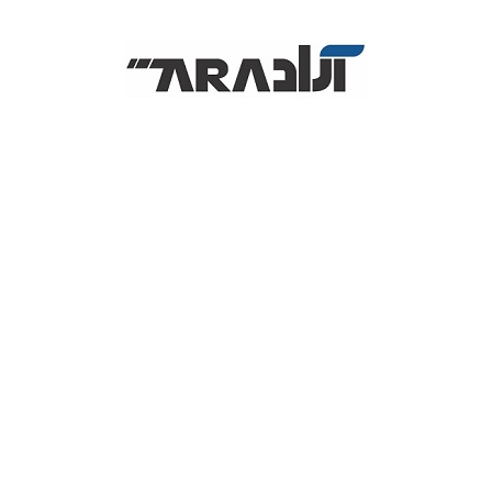
آل این وان استوک
پرینتر
لپ تاپ
ل
ریماسی PRIMACY YMCKO
ریبون طلایی پریماسی PRIMACY GOLD
19,800,000
تومان
تماس بگیرید!