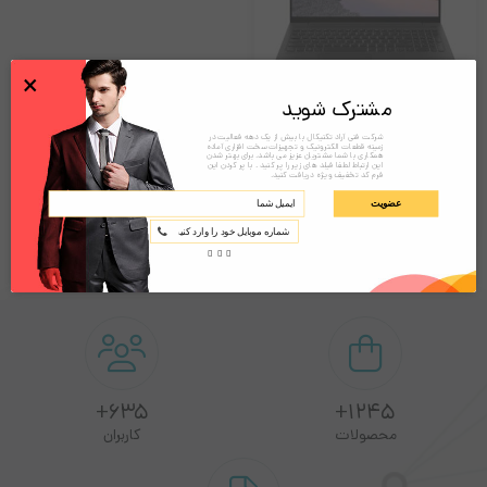
×
مشترک شوید
لپ تاپ لنوو Lenovo IdeaPad 3 i5
شرکت فنی آراد تکنیکال با بیش از یک دهه فعالیت در
زمینه قطعات الکترونیک و تجهیزات سخت افزاری آماده
MX350
همکاری با شما مشتریان عزیز می باشد. برای بهتر شدن
این ارتباط لطفا فیلد های زیر را پر کنید . با پر کردن این
فرم کد تخفیف ویژه دریافت کنید.
عضویت
تماس بگیرید!
635+
1245+
محصولات
کاربران