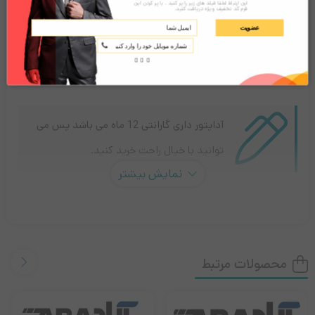
تعداد:
این ارتباط لطفا فیلد های زیر را پر کنید . با پر کردن این
افزودن به سبد خرید
فرم کد تخفیف ویژه دریافت کنید.
آداپتور
عضویت
12
ولت
6
توضیحات
نقد و بررسی‌ها (0)
آمپر
آداپتور داری گارانتی 12 ماه می باشد پس می
توانید با خیال راحت خرید کنید.
نمایش بیشتر
آداپتور 12 ولت 6 آمپر
آداپتور 12 ولت 6 آمپر اصلی یکی از پرفروش‌ترین محصولات در دسته
محصولات مرتبط
منابع تغذیه است که به دلیل ولتاژ ثابت و توان بالا، برای انواع
دستگاه‌های برقی و الکترونیکی ایده‌آل محسوب می‌شود.