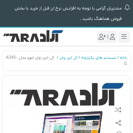
مشتریان گرامی با توجه به افزایش نرخ ارز قبل از خرید با بخش
فروش هماهنگ باشید .
|
خانه
سیستم های یکپارچه
آل این وان
آل-این-وان لنوو مدل A340-
G
مقایسه کنید