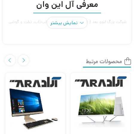
معرفی آل این وان
شرکت بزرگ لنوو بعد از تولید محصولاتی مانند :‌ لپ‌تاپ، تبلت و گوشی
نمایش بیشتر
موبایل که توانست سهم زیادی از بازار را به خود اختصاص دهد، بنابراین
با توجه به تجربه ای بدست آمده در تولیدات محصولات موفق
خودشروع به طراحی و تولید all in one (آل‌این‌وان) یا همان کامپیوتر
محصولات مرتبط
کرد. البته اسم دیگر این محصول به نام کامپیوتر رومیزی نیز شناخته
می شود. اما نام اصلی آن all in one یا به اختصار aio می‌باشد. که این
محصول از تولیدات شرکت آیدیاسنتر (IdeaCentre) می باشد که نام
این سری از محصولات لنوو است که امروز قصد داریم به بررسی
ویژگی‌های این مدل لنوو A340-G بپردازیم.
آل-این-وان لنوو مدل A340-G