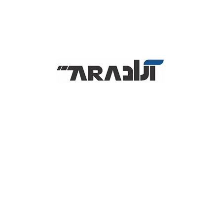
هم چنین دو بعدی (2D) را دارد. این دستگاه بارکد خوان دارای طراحی زیبا
و ارگونومیک و در عین حال وزن پایین می باشد.با این کار به کاربران
کمک می کند تا در حین استفاده روزمره کمتر احساس خستگی در ناحیه
دست کنند. قابلیت اسکن بارکد از روی صفحه نمایش گوشی و نمایشگر
ها نیز یکی دیگر از ویژگی های این بارکدخوان است.