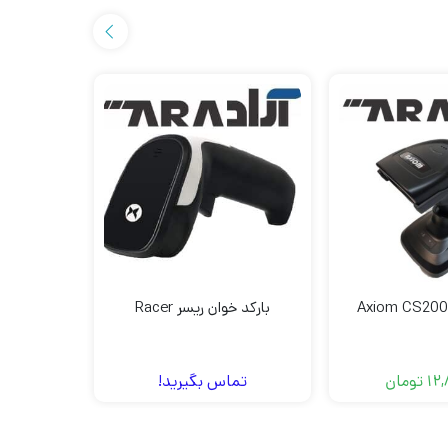
بارکد خوان ریسر Racer
بارکدخوان tom Rahan D200
12,
تومان
تماس بگیرید!
,000