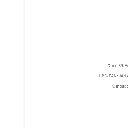
Code 39, F
UPC/EAN/JAN co
5, Indus