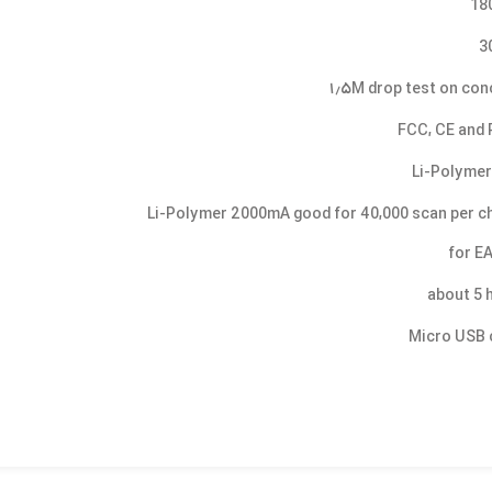
۱٫۵M drop test on con
FCC, CE and
Li-Polymer
Li-Polymer 2000mA good for 40,000 scan per c
for E
about 5 
Micro USB 