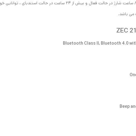
این دستگاه با دارابودن باطری لیتیومی و امکان نگهداری ۵ تا ۸ ساعت شارژ در ح
Bluetooth Class II, Bluetooth 4.0 wi
On
Beep an