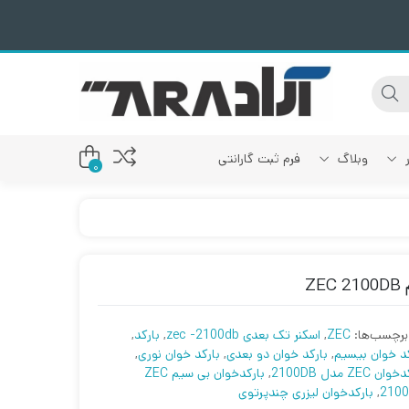
ر
وبلاگ
فرم ثبت گارانتی
0
دم ADSL
رند سامسونگ
رند ریکو
ودم سیمکارت خور
Z
ند برادر
ودم فیبر نوری
رند لکسمارک
برچسب‌ها:
ZEC
,
اسکنر تک بعدی zec -2100db
,
بارکد
,
رند اپسون
کد خوان بیسیم
,
بارکد خوان دو بعدی
,
بارکد خوان نوری
,
رند کانن
ن ZEC مدل 2100DB
,
بارکدخوان بی سیم ZEC
210
,
بارکدخوان لیزری چندپرتوی
رند اچ پی