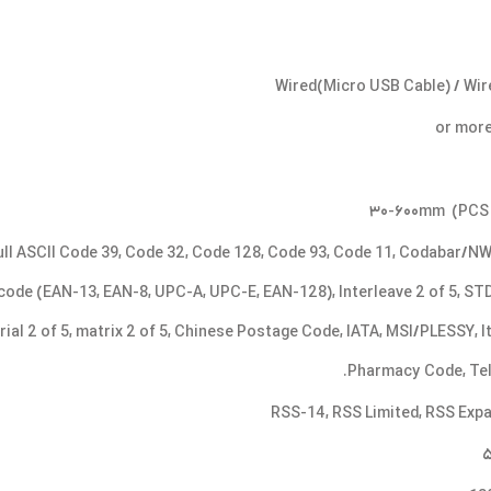
Wired(Micro USB Cable) / Wir
۳۰-۶۰۰mm (PCS
ull ASCII Code 39, Code 32, Code 128, Code 93, Code 11, Codabar/NW7
de (EAN-13, EAN-8, UPC-A, UPC-E, EAN-128), Interleave 2 of 5, STD
trial 2 of 5, matrix 2 of 5, Chinese Postage Code, IATA, MSI/PLESSY, I
Pharmacy Code, Tel
RSS-14, RSS Limited, RSS Exp