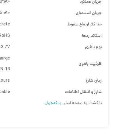
جریان عملکرد
<180mA
جریان استندبای
<30mA
حداکثر ارتفاع سقوط
crete
استانداردها
 RoHS
نوع باطری
 3.7V
harge
ظرفیت باطری
AN-13
زمان شارژ
hours
شارژ و انتقال اطلاعات
cable
بازگشت به صفحه اصلی
بارکدخوان