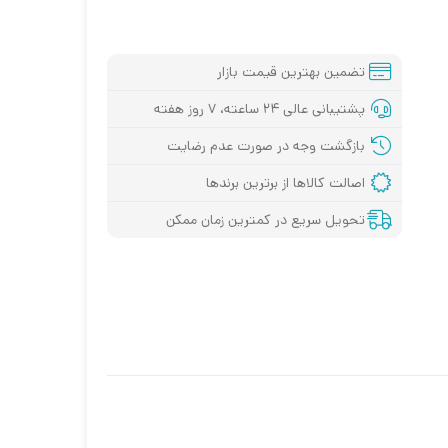
تضمین بهترین قیمت بازار
پشتیبانی عالی ۲۴ ساعته، ۷ روز هفته
بازگشت وجه در صورت عدم رضایت
اصالت کالاها از برترین برندها
پ تاپ لنوو
سری i3
تحویل سریع در کمترین زمان ممکن
سری I5
سری i7
سری اقتصادی