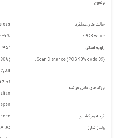
وضوح
حالت های عملکرد
eless
۳۰% or more
PCS value:
زاویه اسکن
۴۵°
 90%)
Scan Distance (PCS 90% code 39):
, All
 2 of
بارکدهای قابل قرائت
talian
epen.
گزینه رمزگشایی
anded
ولتاژ شارژ
۵V DC