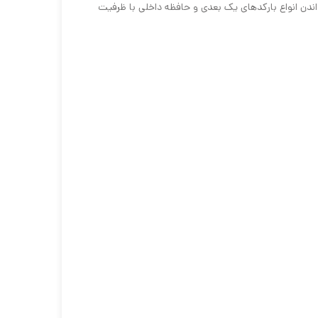
الت فعال و بیش از ۲۴ ساعت در حالت استندبای ، توانایی خواندن انواع بارکدهای یک بعدی و حافظه داخلی با ظرفیت