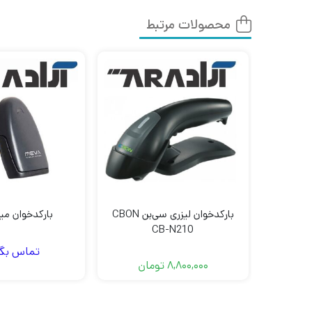
محصولات مرتبط
بارکدخوان لیزری سی‌بن CBON
بارکدخوان میوا 0
CB-N210
تماس بگی
8,800,000
تومان