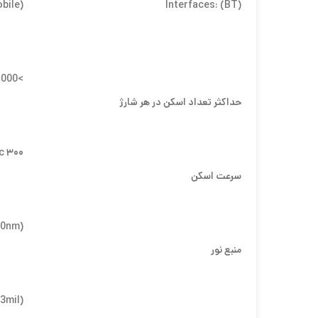
bile)
Interfaces: (BT)
>40,000 scans for EAN-13
حداکثر تعداد اسکن در هر شارژ
۳۰۰ Scans/sec.
سرعت اسکن
60nm)
منبع نور
3mil)