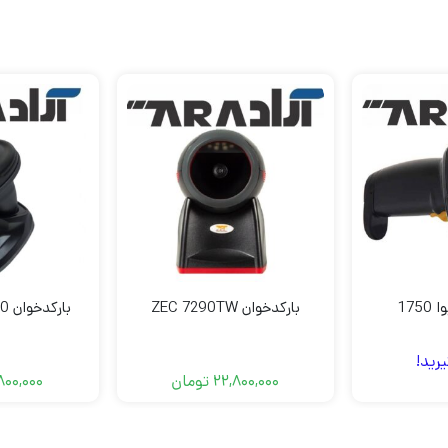
175
بارکدخوان ZEC 7290TW
بارکدخوان Axiom CS2000
رید!
22,800,000
تومان
800,000