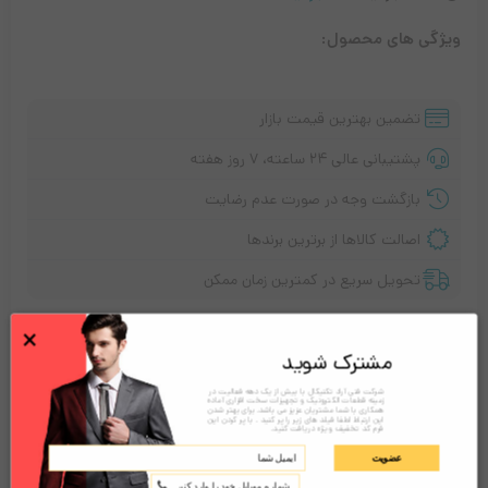
ویژگی های محصول:
تضمین بهترین قیمت بازار
پشتیبانی عالی ۲۴ ساعته، ۷ روز هفته
بازگشت وجه در صورت عدم رضایت
اصالت کالاها از برترین برندها
تحویل سریع در کمترین زمان ممکن
تماس بگیرید!
×
مشترک شوید
شرکت فنی آراد تکنیکال با بیش از یک دهه فعالیت در
زمینه قطعات الکترونیک و تجهیزات سخت افزاری آماده
همکاری با شما مشتریان عزیز می باشد. برای بهتر شدن
توضیحات
نقد و بررسی‌ها (0)
این ارتباط لطفا فیلد های زیر را پر کنید . با پر کردن این
فرم کد تخفیف ویژه دریافت کنید.
عضویت