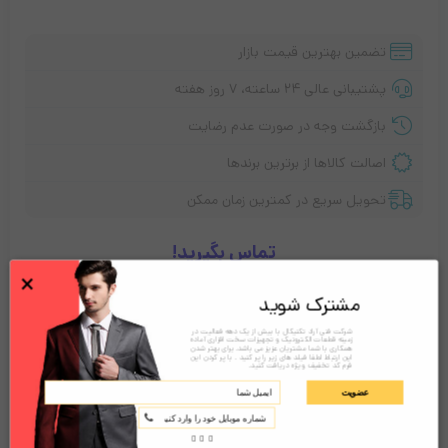
تضمین بهترین قیمت بازار
پشتیبانی عالی ۲۴ ساعته، ۷ روز هفته
بازگشت وجه در صورت عدم رضایت
اصالت کالاها از برترین برندها
تحویل سریع در کمترین زمان ممکن
تماس بگیرید!
×
مشترک شوید
توضیحات
نقد و بررسی‌ها (0)
شرکت فنی آراد تکنیکال با بیش از یک دهه فعالیت در
زمینه قطعات الکترونیک و تجهیزات سخت افزاری آماده
همکاری با شما مشتریان عزیز می باشد. برای بهتر شدن
این ارتباط لطفا فیلد های زیر را پر کنید . با پر کردن این
فرم کد تخفیف ویژه دریافت کنید.
عضویت
معرفی بارکدخوان