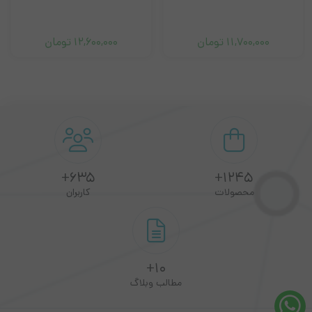
این شرکت در سال ۱۹۷۲ شرکت توسط آقای رومانو ولتا در خانه یک
کشیش ( شهر بولونیا واقع در ایتالیا ) تاسیس شد. در ابتدا محور کلی
11,700,000
تومان
12,600,000
تومان
این شرکت تولید دستگاه های الکترونیکی بود اما با گذشت زمان جهت
طراحی دستگاه ها به سمت سنسور های فوتوالکتریک روی آورد و در خط
بسته بندی کارخانه های نساجی و غیره مورد بهره وری قرار گرفت .
این شرکت در سال ۱۹۷۶ محصولات دیتالاجیک وارد کشور ژاپن شد ، به
علاوه به دلیل بازار خوبی که این محصولات در آمریکا داشت ، سال ۱۹۷۸
635+
1245+
محصولات
کاربران
به عنوان اولین نماینده ی آمریکا فعالیت خود را آغاز کرد و بعد از آن
شرکت Data Logic برای تقویت شبکه فروش و خدمات به مشتریانش ،
برای تمام کشورهای قاره اروپا نماینده رسمی قرار داد و طرفداران بسیاری
10+
را بدست آورد. سپس در سال 1980 توانست مکانیسم قوی تری در
مطالب وبلاگ
دستگاه های براکدخوان خود به کارببرد که از آن به عنوان اسکن نوری در