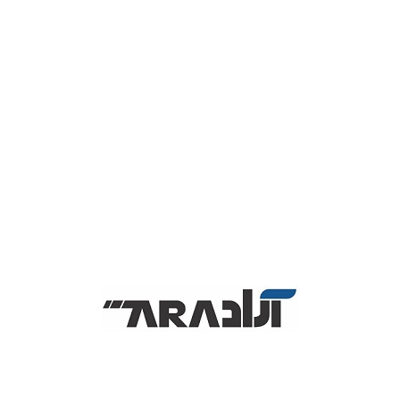
بارکدخوان Datalogic Qw2100
دستگاه بارکدخوان نوری «QuickScan Lite QW2100» ساخت شرکت
«DATALOGIC» از سری مدل های بارکدخوان‌های نوری و تک‌بعدی
شرکت دیتالاجیک است. قابلیت خواندن اتوماتیک – تک کلیدی بارکد
کالاها را دارد .سرعت اسکن آ‌ن که 400 اسکن را در ثانیه می باشد.
محدوده اسکن بارکد ها باید فاصله‌ی کالا از اسکنر از 45 سانتی‌متر
بیشتر نشود. در ضمن خط اسکن در بارکدخوان دیتا لاجیک Qw2100
باریک و روشن بوده و دارای اسکن زاویه چند جهته می باشد . بنابراین
دیگر لازم نیست کالا در هنگام اسکن از اسکنر فاصله داشته باشد . در
ضمن این مدل از بارکدخوان دارای پایه بوده و کنتراست آن 25 درصد می
باشد . شامل پورتهای ارتباطی :‌ کیبورد – usb- پورت سریالی نیز در این
مدل بارکدخوان برای استفاده کاربران در طراحی بارکدخوان در نظر گرفته