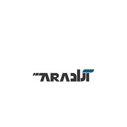
مشخصات بارکد اسکنر سیبل Syble XB-6221 :
مدل
XB-6221
دستگاه
پارامترهای عملکرد
منابع نور
617 نانومتر LED Aimer، LED سفید
1D:Codebar، Code11، Code39، Code93، UPC/EAN،
نمادهای
Code128، EAN-128، Interleaved 2 of 5، Matrix 2 of 5،
پشتیبانی
MSI Code، Industrial 2 of 5، GS1 Databar.
شده
2D: کد QR، ماتریس داده، PDF417
نوع اسکن
CMOS تصویر
روش