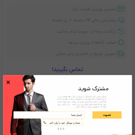
تضمین بهترین قیمت بازار
پشتیبانی عالی ۲۴ ساعته، ۷ روز هفته
بازگشت وجه در صورت عدم رضایت
اصالت کالاها از برترین برندها
تحویل سریع در کمترین زمان ممکن
تماس بگیرید!
×
مشترک شوید
توضیحات
نقد و بررسی‌ها (0)
شرکت فنی آراد تکنیکال با بیش از یک دهه فعالیت در
زمینه قطعات الکترونیک و تجهیزات سخت افزاری آماده
همکاری با شما مشتریان عزیز می باشد. برای بهتر شدن
این ارتباط لطفا فیلد های زیر را پر کنید . با پر کردن این
فرم کد تخفیف ویژه دریافت کنید.
عضویت
معرفی بارکدخوان