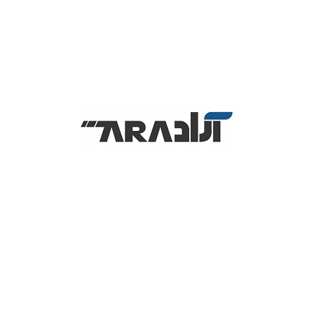
قرار میگیرد تا بتواند اطلاعات دستگاه رو استخراج و یا ویرایش کند .
مشخصات کلی دستگاه :
16 × 15 × 3 سانتیمتر
ابعاد
12 ماه گارانتی زدپی
گارانتی
سرویس
ظرفیت ثبت
200 نفر
کاربر
ظرفیت ثبت
200 چهره
چهره
ظرفیت
ندارد
کارت
ظرفیت اثر
500 اثر انگشت
انگشت
ظرفیت ثبت
50000 رکورد
تردد