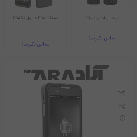
کارتخوان اندرویدی P3
دستگاه PDA هانیول EDA51
تماس بگیرید!
تماس بگیرید!
22
29
مقایسه کنید