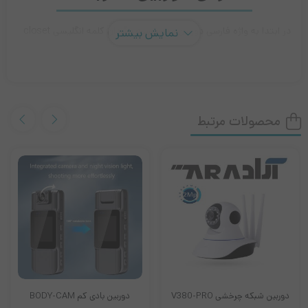
در ابتدا به واژه فارسی دوربین مدار بسته برگردان کلمه انگلیسی closet
نمایش بیشتر
circuit television می باشد. خلاصه شده این کلمه cctv است .
همانطور که در تعریف دوربین مدار بسته مشخص است دوربین مدار
بسته به منظور ارسال تصاویر ضبط شده از یک محل ثابت ( دفتر )‌ به
محصولات مرتبط
یک یا چند محل دیگر به منظور حفاظت – نظارت – سیستم های
مانیتورینگ برای ایچاد امنیت مطمئن مورد استفاده قرار می گیرد.
دوربین 360 درجه لامپی
این دوربین انتقال تصویر از راه دور ۲۴ ساعته ضبط می کند که نسبت
زمانی واقعی برای ذخیره کردن در کارت میکرو SD (تا ۶۴ گیگابایت) می
باشد . البته نیاید از ویدیو قدیمی ترین غافل شد . بنابراین شما با این
دوربین از بابت ویدئو قدیمی خیالتان راحت باشد زیرا به طور خودکار
دوربین شبکه چرخشی V380-PRO
دوربین بادی کم BODY-CAM