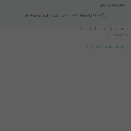
66497426-021
قابل استفاده برای پرینت شماره سریال ، نام و نام خانوادگی ، شماره
info@aradtechnical.co
9900989623 98+
عضویت ، لوگو به صورت تک رنگ مشکی بر روی کارت های پی وی سی
Select at least 2 products
to compare
View comparison