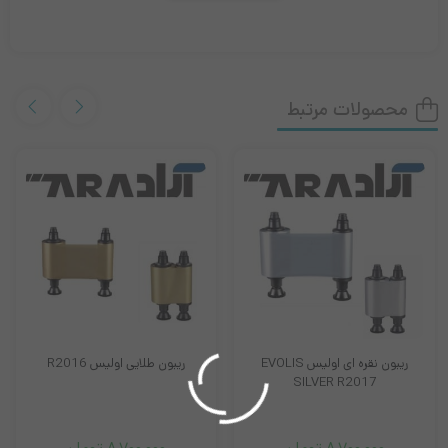
پارت نامبر NGBK جهت چاپ تک رنگ مشکی بر روی انواع کارت پی وی
سی با تعداد چاپ ۱۲۰۰ پرینت می باشد . از این ریبون جهت چاپ متن ،
نام و نام خانوادگی ، شماره سریال ، شماره عضویت ، لوگو یا آرم و …
محصولات مرتبط
استفاده می شود.
کیفیت بالای چاپ این ریبون باعث گردیده تا بتواند به راحتی در بین
کاربران محبوبیت خاصی را به خود اختصاص دهد. این محصول با وجود
تنها یک رنگ چاپ محصول بسیار کاربردی و پر استفاده می باشد.
لازم به ذکر است که ریبون مشکی پرینتر نیسکا مدل Nisca 53XX تک
رنگ برای شخصی سازی کارت‌های از پیش چاپ شده بسیار مقرون به
ریبون نقره ای اولیس EVOLIS
ریبون طلایی اولیس R2016
صرفه می‌باشد. می‌توان گفت که ریبون مشکی پرینتر نیسکا مدل Nisca
SILVER R2017
5350 به عنوان یک راه حل ایده آل برای کارت هایی که عناصر شخصی
چند رنگ مانند یک تصویر نیاز ندارد بسیار مناسب می‌باشد. بنابراین