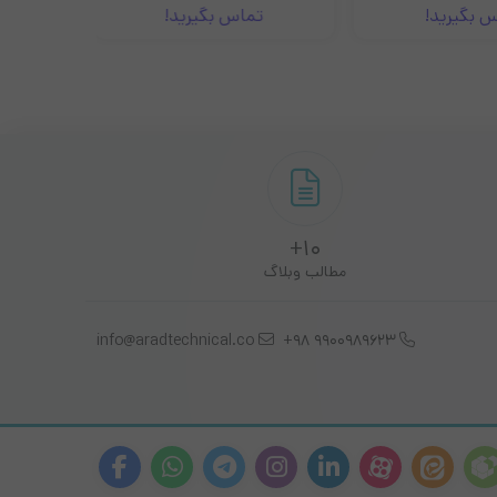
بگیرید!
تماس بگیرید!
تم
10+
مطالب وبلاگ
info@aradtechnical.co
9900989623 98+