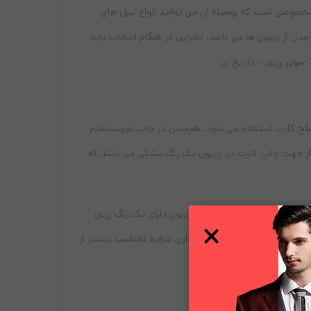
مخصوصی است که بوسیله آن می توانید انواع لیبل های
ل از ریبون ها می باشد. بنابراین در هنگام انتخاب باید
 -سوپر رزین – تاریخ زن
 یک یا هر دو سطح کارت استفاده می شود. همچنین در چاپ غیرمستقیم
ستفاده کنید. امکان چاپ در کارت پرینترهای HDP5000 نیاز به مواد مصرفی مورد نیاز جهت چاپ کارت در ریبون تک رنگ مشکی می باشد که
 ریبون و فیلم فراهم کند. همچنین این ریبون دارای تک رنگ رزین
×
قابلیت چاپ لیبل در صورت نگهداری شرایط نامناسب بیشتر از