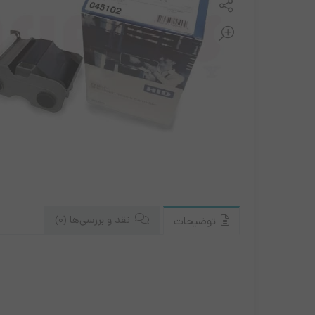
مانیتور ونزو
نیکسا
زبرا
ریبون لیبل پرینتر
کابل و مبدل ها
موس و کیبورد
نقد و بررسی‌ها (0)
توضیحات