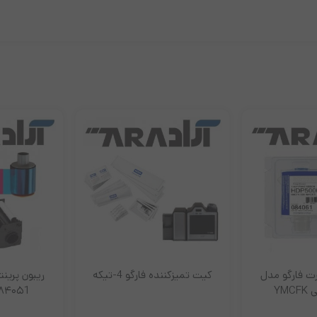
ت فارگو مدل
کیت تمیزکننده فارگو 4-تیکه
ریبون پرینتر
۰۸۴۰۵1 رنگی YMCk