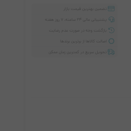
تضمین بهترین قیمت بازار
پشتیبانی عالی ۲۴ ساعته، ۷ روز هفته
بازگشت وجه در صورت عدم رضایت
اصالت کالاها از برترین برندها
تحویل سریع در کمترین زمان ممکن
پ تاپ لنوو
سری i3
سری I5
سری i7
سری اقتصادی