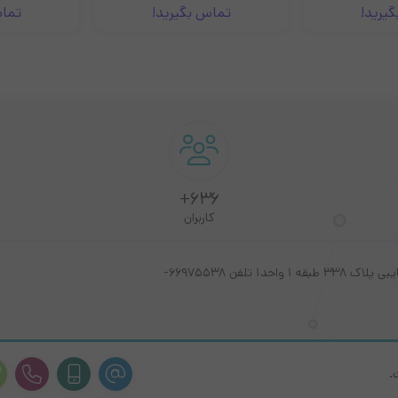
رید!
تماس بگیرید!
تماس 
636+
کاربران
استان تهران ،شهر تهران، خیابان فلسطین جنوبی ، نبش کوچه نایبی پلاک 338 طبقه 1 واحد1 تلفن 66975538-
.