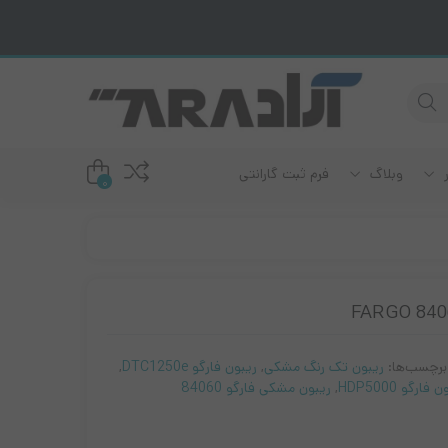
ر
وبلاگ
فرم ثبت گارانتی
0
دم ADSL
رند سامسونگ
رند ریکو
ودم سیمکارت خور
ند برادر
ودم فیبر نوری
رند لکسمارک
برچسب‌ها:
ریبون تک رنگ مشکی
,
ریبون فارگو DTC1250e
,
رند اپسون
فارگو HDP5000
,
ریبون مشکی فارگو 84060
رند کانن
رند اچ پی