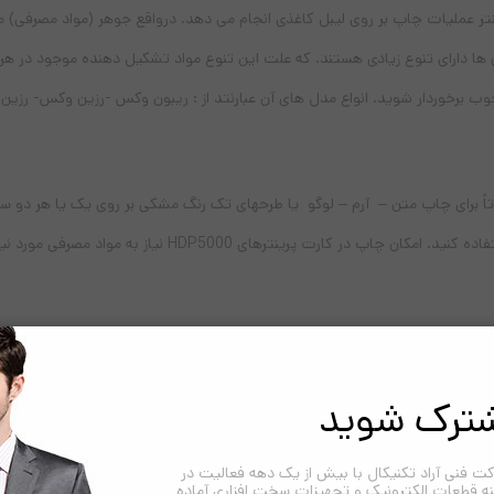
نتر عملیات چاپ بر روی لیبل کاغذی انجام می دهد. درواقع جوهر (مواد مصرفی) 
 ها دارای تنوع زیادی هستند. که علت این تنوع مواد تشکیل دهنده موجود در هر مد
خوب برخوردار شوید. انواع مدل های آن عبارنتد از :‌ ریبون وکس -رزین وکس- رزین
FA از سری(HDP) می باشد که عمدتاً برای چاپ متن – آرم – لوگو یا طرحهای تک رنگ مشکی بر روی
انواع بارکد بر روی سطح کارت نیز می‌توان از این نوع ریبون ا
هم کردن مکانیزم خاصی که در چاپ غیر مستقیم دارد می تواند امکان چاپ انواع کارت پرینتر،
سب استفاده شده و نگهداری شود عمر مفیدی تا یک سال خواهند بود. ریبون فارگو 
ترک شوید
قادر خواهید بود تا 3000 عدد کارت را بصورت یکرو چاپ کنید.
ت فنی آراد تکنیکال با بیش از یک دهه فعالیت در
 تک رنگ مشکی استفاده می شود.
نه قطعات الکترونیک و تجهیزات سخت افزاری آماده