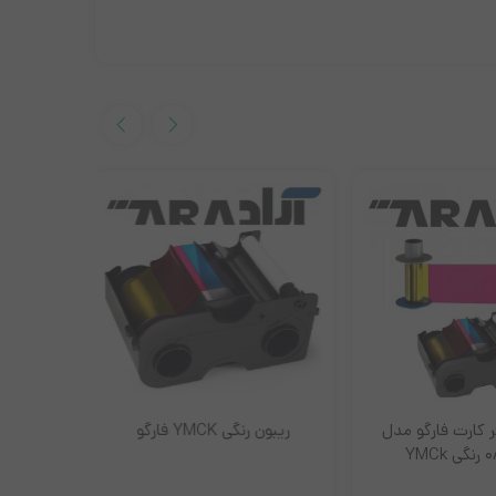
 کارت فارگو مدل
ریبون رنگی YMCK فارگو
ریبون لمی
کارت فارگ