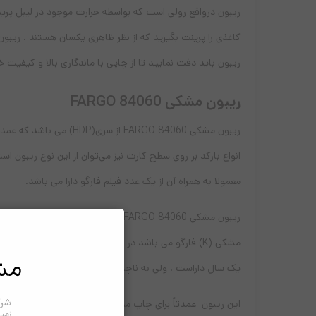
ریبون درواقع رولی است که بواسطه حرارت موجود در لیبل پری
کاغذی را پرینت بگیرید که از نظر ظاهری یکسان هستند . ریبون
ریبون باید دفت نمایید تا از چاپی با ماندگاری بالا و کیفیت 
ریبون مشکی FARGO 84060
ریبون مشکی RGO 84060
معمولا به همراه آن از یک عدد فیلم فارگو دارا می باشد.
ریبون مشکی FARGO 84060 به دلیل فرا
مشکی (K) فارگو می باشد در صورتی که تحت شرایط منا
مش
یک سال داراست . ولی به ناچار کاربر را مچبور به انچام تعمیرات میکند. .با این ریبون 
شرک
این ریبون عمدتاً برای چاپ متن – آرم – بارکد و یا طرحهای
زمی