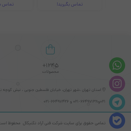
!
تماس بگیرید!
تماس بگی
1245+
محصولات
021و66497138-021 و 66497426-021
تمامی حقوق برای سایت شرکت فنی آراد تکنیکال محفوظ است