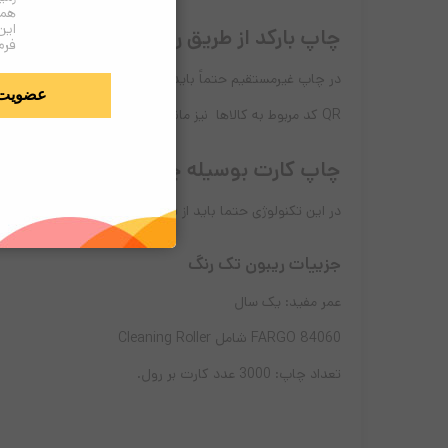
همک
این
چاپ بارکد از طریق
ریبون تک رنگ
مشکی ف
فرم
در چاپ غیرمستقیم حتماً باید بارکد مورد نظر بوسیله ریبون رزین مشکی (K) فارگو چاپ کنید تا به اصطلاح بارکد خوان آن را
عضویت
QR کد مربوط به کالاها نیز مانند: بارکد های خطی عمل کرده و شامل این قاعده می شوند.
چاپ کارت بوسیله چاپگرهای
HDP:
در این تکنولوژی حتما باید از فیلم استفاده شود چون این کار
جزییات ریبون تک رنگ
عمر مفید: یک سال
FARGO 84060 شامل Cleaning Roller
تعداد چاپ: 3000 عدد کارت بر رول.