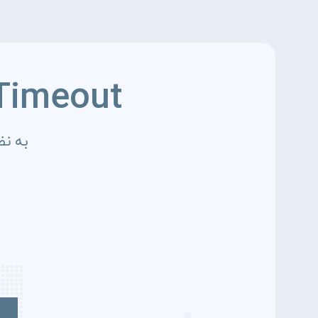
Timeout
به نظ
4