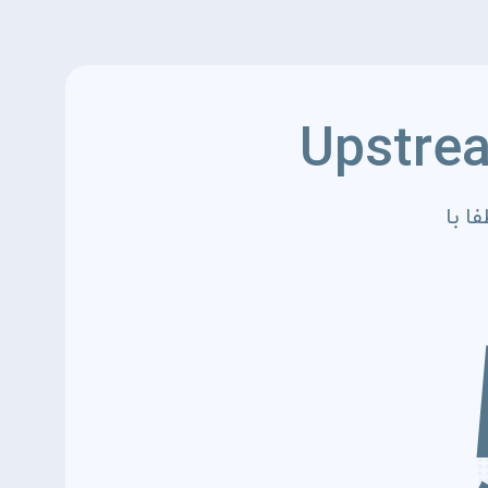
Upstre
ا با