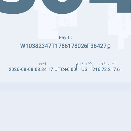
Ray ID
W10382347T1786178026F36427
آی پی کاربر
کشور کاربر
زمان
2026-08-08 08:34:17 UTC+0:00
US
216.73.217.61