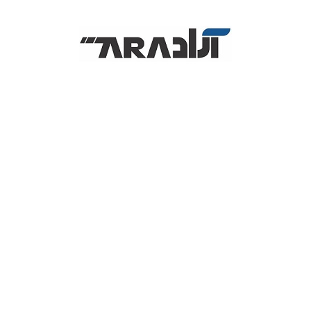
آل این وان استوک
پرینتر
10,500,000
تومان
لپ تاپ
ل
همین حالا این محصول را خریداری کنید و درآمد کسب کنید
105
امتیا
فیش پرینتر اکسیوم AXIOM POS 80U
AXIOM P، ابزاری بی نظیر در صنعت چاپ به حساب میاید. درواقع دستگاه فیش پرینتر عملکرد بی ن
اسبی برخوردار است.