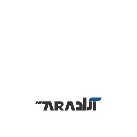
فیش پرینتر اکسیوم Axiom POS 80U یک دستگاه چاپگر حرارتی
جمع‌وجور و مقرون‌به‌صرفه است که برای استفاده در محیط‌های
فروشگاهی، رستوران‌ها، کیوسک‌ها و سایر نقاط فروش طراحی شده
است.
این فیش پرینتر با تمرکز بر سادگی استفاده، سرعت مناسب و هزینه
عملیاتی پایین به ابزاری ضروری برای هر کسب‌وکاری که نیاز به چاپ
رسید، فاکتور، کوپن یا رسید مشتری دارد تبدیل شده است.
مشخصات فنی دستگاه فیش پرینترAxiom
POS 80UE:
نوع پورت اتصالی دستگاه: LAN_USB
اقلام همراه: آداپتور _ cd _ کابل usb _ رول نمونه
ابعاد دستگاه ( طول * عرض * ارتفاع ): 118 * 174 * 140 میلی