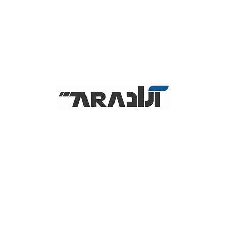
3 N4020
مشخصات فیزیکی:
ابعاد: 362.2×253.4×19.9
میلی‌متر – وزن: 1.7 کیلوگرم
پردازنده مرکزی:
Intel celeron N4020 1.1GHz
To 2.8GHz – حافظه کش 4 مگابایت
حافظه RAM:
ظرفیت: 4 گيگابايت – نوع: DDR4
حافظه داخلی:
ظرفیت: 1000 گیگابایت – نوع: HDD
پردازنده گرافیکی:
intel UHD Graphics
صفحه نمایش:
15.6 اينچ با دقت HD 1366×768
صفحه نمایش مات
امکانات:
Webcam-Card Reader-WiFi-USB 3
Port-HDMI