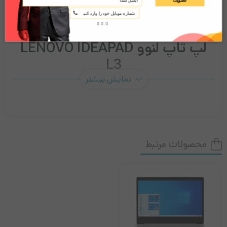
لپ تاپ لنوو LENOVO IDEAPAD
L3
نمایش بیشتر
مشخصات فیزیکی:
ابعاد: 22.9 × 254.6 × 363
میلی‌متر – وزن: 2.2 کیلوگرم
پردازنده مرکزی:
Celeron 6305 1.8GHz و حافظه
محصولات مرتبط
کش 4 مگابایت – تعداد هسته: ( دو هسته ) به اضافه
دو رشته
حافظه RAM:
ظرفیت: 4 گیگابایت – نوع: DDR4 –
قابلیت ارتقاع رم: UP to 8GB
حافظه داخلی:
ظرفیت: یک ترابایت از نوع: هارد