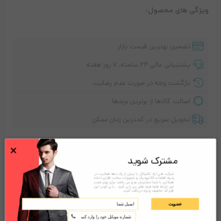
ویژگی های محصول:
تضمین بهترین قیمت بازار
پشتیبانی عالی ۲۴ ساعته، ۷ روز هفته
بازگشت وجه در صورت عدم رضایت
اصالت کالاها از برترین برندها
تحویل سریع در کمترین زمان ممکن
تماس بگیرید!
×
مشترک شوید
شرکت فنی آراد تکنیکال با بیش از یک دهه فعالیت در
زمینه قطعات الکترونیک و تجهیزات سخت افزاری آماده
همکاری با شما مشتریان عزیز می باشد. برای بهتر شدن
توضیحات
نقد و بررسی‌ها (0)
این ارتباط لطفا فیلد های زیر را پر کنید . با پر کردن این
فرم کد تخفیف ویژه دریافت کنید.
عضویت