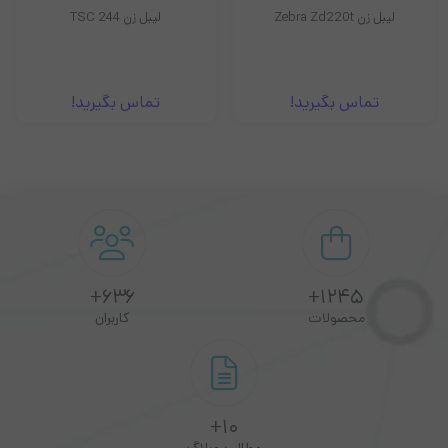
لیبل زن TSC 244
لیبل پرینتر IDPRT مدل iT4B
کیفیت چاپ 203DPI
سرعت چاپ 20 میلیمتر بر ثانیه
تماس بگیرید!
تماس بگیرید!
قابلیت اتصال به گوشی موبایل از طریق بلوتوث
دارای سنسور پوشش باز و سنسور تشخیص لیبل
فاصله بیسم تا 10 متر
دارای باطری 1000 میلی آمپری
636+
1245+
محصولات
کاربران
10+