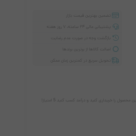
تضمین بهترین قیمت بازار
پشتیبانی عالی ۲۴ ساعته، ۷ روز هفته
بازگشت وجه در صورت عدم رضایت
اصالت کالاها از برترین برندها
پ تاپ لنوو
تحویل سریع در کمترین زمان ممکن
سری i3
سری I5
سری i7
سری اقتصادی
ین محصول را خریداری کنید و درآمد کسب کنید
5
امتیاز!