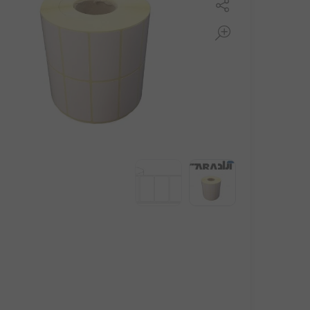
مانیتور ونزو
نیکسا
زبرا
ریبون لیبل پرینتر
کابل و مبدل ها
موس و کیبورد