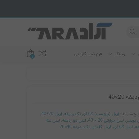
ر
وبلاگ
فرم ثبت گارانتی
0
دم ADSL
رند سامسونگ
رند ریکو
ودم سیمکارت خور
ه 20×40
ند برادر
ودم فیبر نوری
رند لکسمارک
برچسب‌ها:
لیبل (برچسب) کاغذی تک ردیفه
,
لیبل 20*40
,
رند اپسون
 پرینتر
,
لیبل حرارتی 20 × 40
,
لیبل دو ردیفه
,
لیبل سه
رند کانن
فه
,
لیبل کاغذی
,
لیبل کاغذی تک-ردیفه 40×20
رند اچ پی