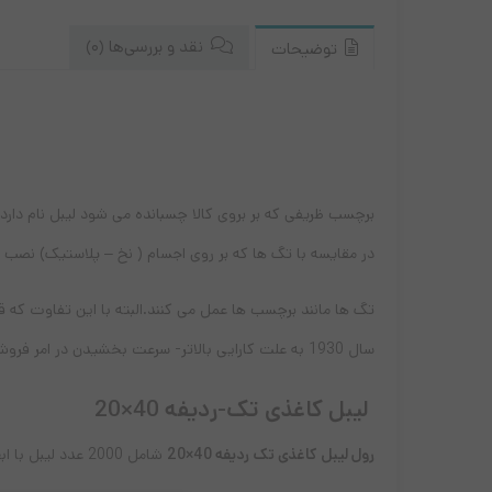
نقد و بررسی‌ها (0)
توضیحات
برچسب ظریفی که بر بروی کالا چسبانده می شود لیبل نام دارد 
در مقایسه با تگ ها که بر روی اجسام ( نخ – پلاستیک) نصب 
تگ ها مانند برچسب ها عمل می کنند.البته با این تفاوت که قاب
سال 1930 به علت کارایی بالاتر- سرعت بخشیدن در امر فروش مورد استفاده قرار گرفت . همچنان نیز در حال توسعه می باشد.
لیبل کاغذی تک-ردیفه 40×20
رول لیبل کاغذی تک ردیفه 40×20
شامل 2000 عدد لیبل با ابعاد 2 در 4 سانتی متر است که می توان از طریق ریبون های وکس و وکس رزین روی آن چاپ نمود.