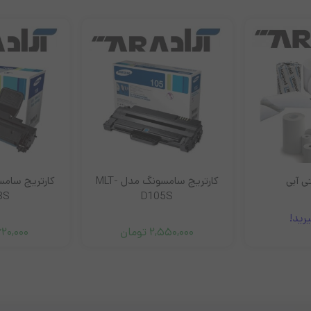
کارتریج سامسونگ مدل MLT-
8S
D105S
رید!
2,550,000
تومان
620,000