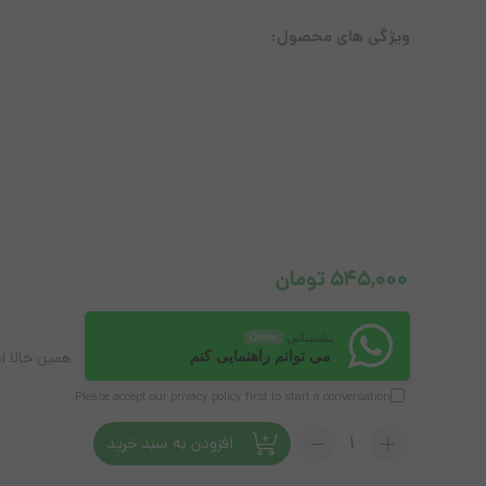
ویژگی های محصول:
آل این وان استوک
پرینتر
لپ تاپ
ل
545,000
تومان
پشتیبانی
Online
می توانم راهنمایی کنم
همین حالا ا
Please accept our
privacy policy
first to start a conversation.
تعداد:
افزودن به سبد خرید
لیبل
کاغذی