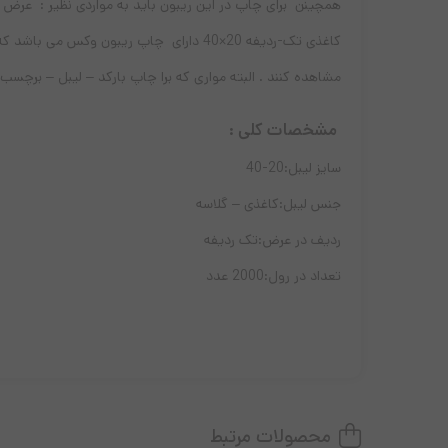
همچینن برای چاپ در این ریبون باید به مواردی نظیر :‌ عرض 
کاغذی تک-ردیفه 20×40 دارای چاپ ریبون و
مشاهده کنند . البته مواری که برا چاپ بارکد – لیبل – برچسب کاغذی 40*20 استفاده می شود مواد 
مشخصات کلی :‌
سایز لیبل:
40-20
جنس لیبل:
کاغذی – گلاسه
ردیف در عرض:
تک ردیفه
تعداد در رول:
2000 عدد
محصولات مرتبط