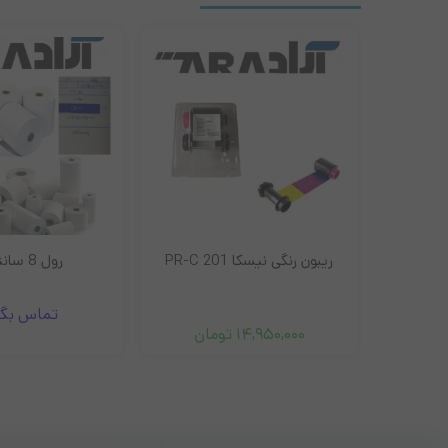
NIS
ریبون رنگی نیسکا PR-C 201
رول 8 سانتی آبی
تماس بگی
!
14,950,000
تومان