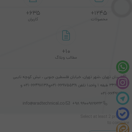
تعداد : ۵۰۰ عدد
635+
1245+
تعداد ردیف : ۱ ردیف
محصولات
کاربران
مکانیزم چاپ : حرارتی غیر مستقیم
ریبون های سازگار : وکس و وکس رزین
10+
مطالب وبلاگ
استان تهران ،شهر تهران، خیابان فلسطین جنوبی ، نبش کوچه نایبی
پلاک 338 طبقه 1 واحد1 تلفن 66975538-021و66497138-021 و
66497426-021
info@aradtechnical.co
9900989623 98+
Select at least 2 products
to compare