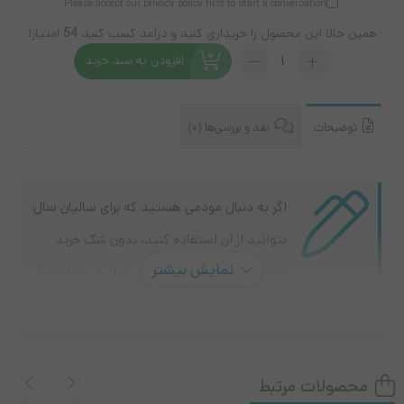
Please accept our
privacy policy
first to start a conversation.
همین حالا این محصول را خریداری کنید و درآمد کسب کنید
54
امتیاز!
تعداد:
افزودن به سبد خرید
مودم
تی
پی
لینک
توضیحات
نقد و بررسی‌ها (0)
TP-
Link
TD-
W9960
اگر به دنبال مودمی هستید که برای سالیان سال
بتوانید از آن استفاده کنید، بدون شک خرید
نمایش بیشتر
مودم روتر VDSL/ADSL تی پی -لینک مدل TD-
W9960 یک انتخاب عالی است
مودم تی پی لینک TP-LINK TD-
محصولات مرتبط