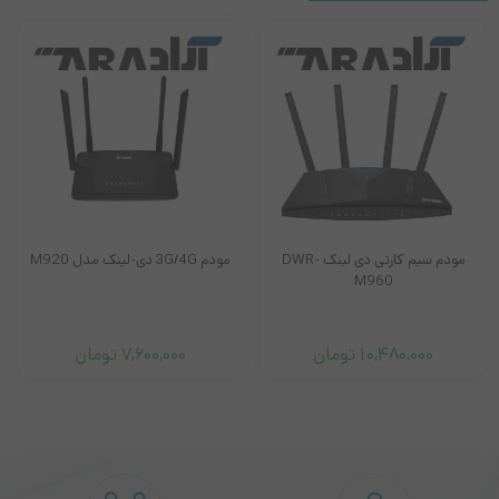
مودم نتربیت مدل NW-431F
مودم نتربیت مدل NW-431F یک روتر 4G رومیزی است که با استفاده
از چهار آنتن قدرتمند، امکان اتصال چندین کاربر مختلف به اینترنت
به‌صورت همزمان را فراهم می‌کند. جالب است بدانید که مودم nw 431f
با بهره‌مندی از آخرین تکنولوژی‌های شبکه 4G می‌تواند شما را با سرعت
150Mbps به اینترنت متصل کند که در نوع خود بی‌نظیر است.
مودم سیم کارتی دی لینک DWR-
مودم 3G/4G دی-لینک مدل M920
M960
مودم NW 431F با استفاده از فایروال داخلی خود به راحتی می‌تواند با
تهدیدهای امنیتی مقابله کند. همچنین این مودم با بهره گیری از
10,480,000
تومان
7,600,000
تومان
جدیدترین روش‌های رمزنگاری بی‌سیم از جمله WPA/WPA2، یک اتصال
ایمن را برای شما رقم می‌زند.
به راحتی و در کوتاه ترین زمان ممکن می‌توانید مودم نتربیت مدل nw-