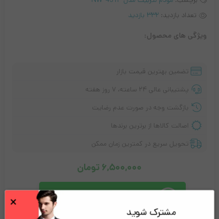
برچسب:
مودم نتربیت مدل NW-431F
تعداد بازدید:
332 بازدید
ویژگی های محصول:
تضمین بهترین قیمت بازار
پشتیبانی عالی ۲۴ ساعته، ۷ روز هفته
بازگشت وجه در صورت عدم رضایت
اصالت کالاها از برترین برندها
تحویل سریع در کمترین زمان ممکن
6,500,000
تومان
پشتیبانی
Online
×
می توانم راهنمایی کنم
مشترک شوید