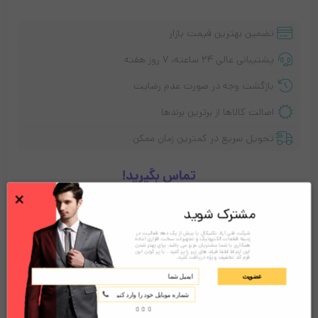
تضمین بهترین قیمت بازار
پشتیبانی عالی ۲۴ ساعته، ۷ روز هفته
بازگشت وجه در صورت عدم رضایت
اصالت کالاها از برترین برندها
تحویل سریع در کمترین زمان ممکن
تماس بگیرید!
×
مشترک شوید
توضیحات
نقد و بررسی‌ها (0)
شرکت فنی آراد تکنیکال با بیش از یک دهه فعالیت در
زمینه قطعات الکترونیک و تجهیزات سخت افزاری آماده
همکاری با شما مشتریان عزیز می باشد. برای بهتر شدن
این ارتباط لطفا فیلد های زیر را پر کنید . با پر کردن این
فرم کد تخفیف ویژه دریافت کنید.
عضویت
معرفی ویدئو پروژکتور