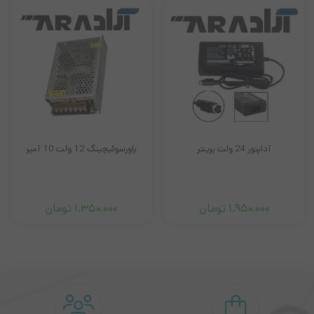
پاور سوئیچینگ 5 آمپر را یک منبع تغذیه است که از اصطلاح انگلیسی
Switch-Mode Power Supply یا SMPS برگرفته شده است.
این دستگاه الکترونیک توانایی تبدیل ولتاژی به ولتاژ دیگری را دارد.
این منبع تغذیه صنعتی 12 ولت 5 آمپر توانایی تبدیل ولتاژ ورودی 220
ولت AC را به ولتاژ خروجی کاهش یافته‌ی پایدار 12 ولت DC مستقیم
را دارد.
پاورسوئیچینگ 12 ولت 10 آمپر
منبع تغذیه سوئیچینگ 12 ولت 30
منبع تغذیه صنعتی SMPS از نوع سوئیچینگ با ولتاژ ورودی سازگار با
آمپر
برق 110 تا 220 ولت AC متناوب، دارای ولتاژ خروجی 12V مستقیم DC
است که حداکثر شدت جریان خروجی آن 5A می باشد.
1,350,000
تومان
2,580,000
تومان
کاربرد پاور سوئیچینگ فلزی 12 ولت 5 آمپر:
به‌کارگیری جهت انواع دستگاه‌های الکترونیکی حساس با ورودی
12V 5A