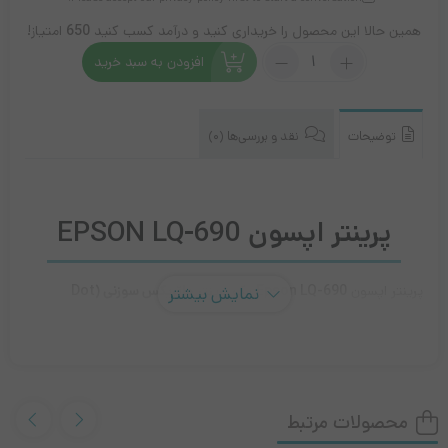
همین حالا این محصول را خریداری کنید و درآمد کسب کنید
650
امتیاز!
تعداد:
افزودن به سبد خرید
پرینتر
اپسون
Epson
LQ-
توضیحات
نقد و بررسی‌ها (0)
690
پرینتر اپسون
EPSON LQ-690
پرینتر اپسون
Epson LQ-690
یک پرینتر
ماتریکس سوزنی (Dot
نمایش بیشتر
Matrix)
حرفه‌ای است که برای محیط‌های اداری و سازمانی با حجم چاپ
بالا طراحی شده است. این پرینتر به‌دلیل دوام و توانایی چاپ روی
کاغذهای چندلایه (چندنسخه‌ای) محبوب است.
محصولات مرتبط