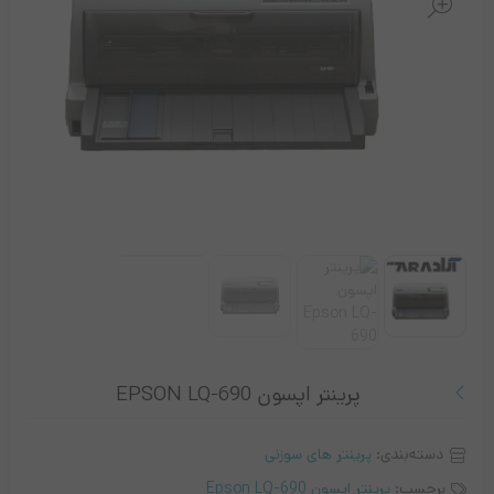
پرینتر اپسون EPSON LQ-690
دسته‌بندی:
پرینتر های سوزنی
برچسب:
پرینتر اپسون Epson LQ-690