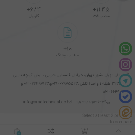
نوع اتصال : Ethernet , R232
634+
1245+
محصولات
کاربران
10+
مطالب وبلاگ
استان تهران ،شهر تهران، خیابان فلسطین جنوبی ، نبش کوچه نایبی
پلاک 338 طبقه 1 واحد1 تلفن 66975538-021و66497138-021 و
66497426-021
info@aradtechnical.co
9900989623 98+
Select at least 2 products
to compare
0
View comparison