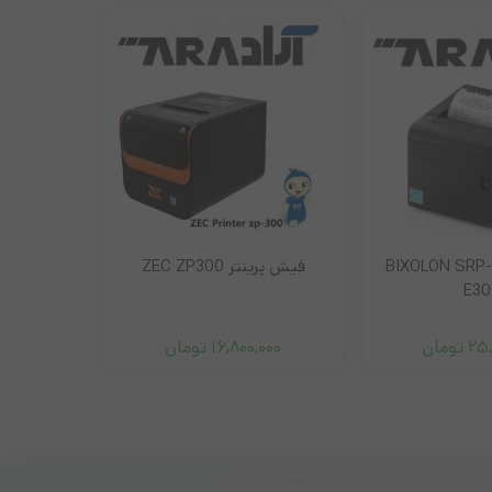
پرینتر حرارتی BIXOLON SRP-
فیش پرینتر ZEC ZP300
پرینتر حرارتی 5
E30
25,
تومان
16,800,000
تومان
,000