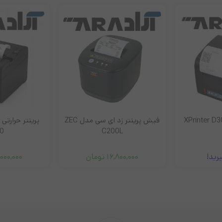
فیش پرینتر زد ای سی مدل ZEC
0
C200L
رید!
16,800,000
تومان
000,000