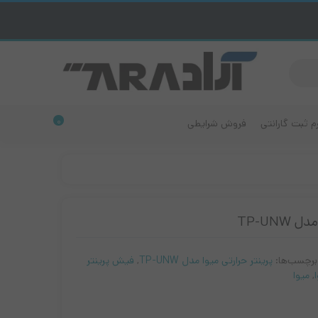
م ثبت گارانتی
فروش شرایطی
0
دم ADSL
رند سامسونگ
رند ریکو
ودم سیمکارت خور
TP-UNW
ند برادر
ودم فیبر نوری
رند لکسمارک
برچسب‌ها:
پرینتر حرارتی میوا مدل TP-UNW
,
فیش پرینتر
رند اپسون
,
میوا
رند کانن
رند اچ پی