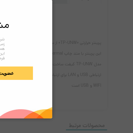
مش
شرک
زمی
همک
این
فرم
عضویت
WIFI و USB است
محصولات مرتبط