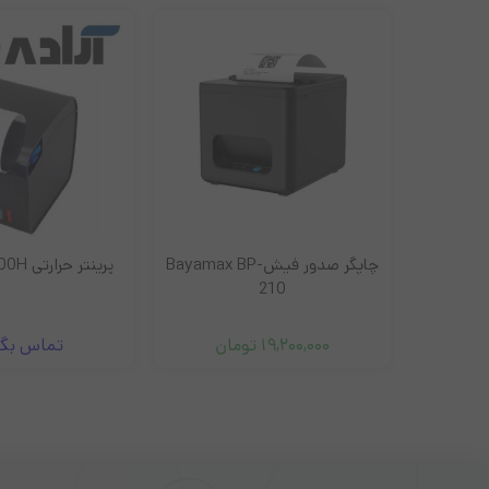
چاپگر صدور فیشBayamax BP-
پرینتر حرارتی XPrinter D300H
210
ان
19,200,000
تومان
تماس بگی