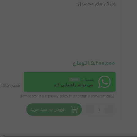
ویژگی های محصول:
آل این وان استوک
پرینتر
لپ تاپ
ل
15,200,000
تومان
پشتیبانی
Online
می توانم راهنمایی کنم
همین حالا ا
Please accept our
privacy policy
first to start a conversation.
تعداد:
افزودن به سبد خرید
پرینتر
حرارتی
میوا
مدل