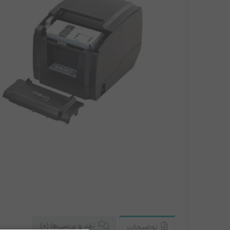
مانیتور ونزو
نیکسا
زبرا
ریبون لیبل پرینتر
کابل و مبدل ها
موس و کیبورد
نقد و بررسی‌ها (0)
توضیحات