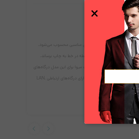
×
 تولید می‌شود. این دستگاه برای مصارف فروشگاهی با حجم کاری متوسط گزینه‌ی مناسبی محسوب می‌شود.
این پرینتر با متد چاپ Direct Thermal، سرعت چاپی مطلوب دارد. پرینتر حرارتی میوا مدل TP-UNW قادر است فیش‌هایی به عرض 80 میلی‌متر با وضوح 203 dpi و 576 نقطه در خط به چاپ برساند.
مدل TP-UNW کیفت ساخت بالایی داشته و دستگاه تضمین‌شده‌ای است که می‌توان به آن اعتماد کرد. طول عمر هد چاپ حرارتی این دستگاه به 100 کیلومتر می‌رسد. شرکت میوا برای این مدل درگاه‌های
ارتباطی USB و LAN برای ارتباط با کامپیوتر در نظر گرفته است. ابعاد این پرینتر حرارتی برابر با 190 × 145 × 138 میلی‌متر است و وزنی در حدود 1.25 کیلوگرم دارد. این پرینتر دارای درگاه‌های ارتباطی LAN,