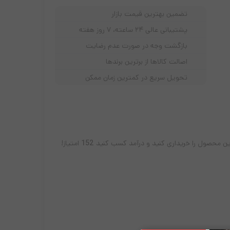
تضمین بهترین قیمت بازار
پشتیبانی عالی ۲۴ ساعته، ۷ روز هفته
بازگشت وجه در صورت عدم رضایت
اصالت کالاها از برترین برندها
تحویل سریع در کمترین زمان ممکن
پ تاپ لنوو
سری i3
سری I5
سری i7
ین محصول را خریداری کنید و درآمد کسب کنید
152
امتیاز!
سری اقتصادی