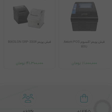
پرینتر ها در دو رنگ سفید و مشکی در بازار عرضه می گردد
پرینتر حرارتی Oscar pos58U
مدل دیگری از فیش پرینتر برند اسکار مدل POS 58U که تولید ساخت
کشور چین می باشد که نسبت به مدل های مشایه دیگر خود از محبوبیت
فیش پرینتر اکسیوم Axiom POS
فیش پرینتر BIXOLON SRP-330II
80U
کمتری برخوردار است
11,000,000
تومان
41,300,000
تومان
چاپگر حرارتی Oscar pos58U یکی از فیش پرینتر های
با سرعت چاپ
100 میلیمتر بر ثانیه و دقت چاپ 230dpi
در میان فیش پرینترهای
موجود در بازار جایگاه معمولی دارد. این مدل تنها دارای یک درگاه اتصال
USB
است از دیگر پورت های انتقال دیتا بهره نمی برد. البته مدل
دیگری با همین مشخصات وجود دارد که دارای دو پورت
شبکه
و USB
است . باید توجه داشت هر دو مدل می توانند از رول های کاغذی 6
636+
1245+