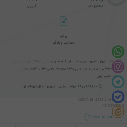
محصولات
کاربران
سانتی استفاده کنند. این دستگاه مناسب فروشگاه ها و رستوران ها و
همچنین فست فود ها نیز هست. شما مشتریان محترم به راحتی می
توانید این دستگاه با وزن 850 گرم می باشد را ا روی میز محل کار،
10+
فروشگاه و .. قرار دهید
مطالب وبلاگ
این مدل از رول های حرارتی 58 میلیمتری استفاده می کند
استان تهران ،شهر تهران، خیابان فلسطین جنوبی ، نبش کوچه نایبی
مشخصات فنی :‌
پلاک 338 طبقه 1 واحد1 تلفن 66975538-021و66497138-021 و
850 g
وزن
66497426-021
20 × 13 × 12 cm
ابعاد
info@aradtechnical.co
9900989623 98+
Oscar
برند
Select at least 2 products
رومیزی
نوع
to compare
58 میلیمتر
عرض چاپ
View comparison
حرارت مستقیم
نوع چاپ