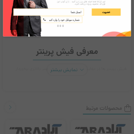
افزودن به سبد خرید
این ارتباط لطفا فیلد های زیر را پر کنید . با پر کردن این
پرینتر
فرم کد تخفیف ویژه دریافت کنید.
حرارتی
عضویت
Oscar
pos58U
توضیحات
نقد و بررسی‌ها (0)
معرفی فیش پرینتر
فیش پرینتر ها در مقایشه پرینتر های لیزری از عمر بالاتری برخوردار
نمایش بیشتر
هستند . همچنین با توجه به نوع طراحی آن ها نسبت به پرینتر های
لیزری هم فضای کمتری اشغال می کنند و نیز از سرو صدای کمتری
برخوردارند. البته از سرعت پایین تری نسبت به پرینتر های لیزری برخوردار
محصولات مرتبط
هستند . به طور کلی از سیستم به صورت صورت جوهرافشان، سوزنی یا
حرارتی می باشد که جوهر افشان در بازار ایران نایاب است – حرارتی
دارای سرعت بالاتری می باشد ولی نیاز به ربیون و جوهر دارند. فیش