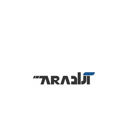
xprinter
هست