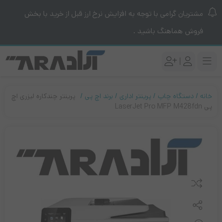
مشتریان گرامی با توجه به افزایش نرخ ارز قبل از خرید با بخش
فروش هماهنگ باشید .
|
خانه
دستگاه چاپ
پرینتر اداری
برند اچ پی
پرینتر چندکاره لیزری اچ
پی LaserJet Pro MFP M428fdn
مقایسه کنید