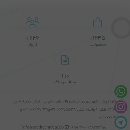
through
این پرینتر مجهز به پورت شبکه می باشد و با سرعت 38 برگ در دقیقه
50,000,000
با رزولوشن 1200×1200 dpi پرینت می گیرد. این پرینتر چهارکاره دارای
تومان
دو ورودی کاغذ که اولی چند منظوره و با ظرفیت 100 برگ و دومی
کاست کاغذ 250 برگی است که برای پرینتری با این مشخصات مناسب
636+
1245+
محصولات
کاربران
است.
مشخصات کلی
10+
ابعاد
420x390x323میلی‌متر
مطالب وبلاگ
وزن
13کیلوگرم
استان تهران ،شهر تهران، خیابان فلسطین جنوبی ، نبش کوچه نایبی
پلاک 338 طبقه 1 واحد1 تلفن 66975538-021و66497138-021 و
تکنولوژی چاپ
چاپ لیزری
66497426-021
info@aradtechnical.co
9900989623 98+