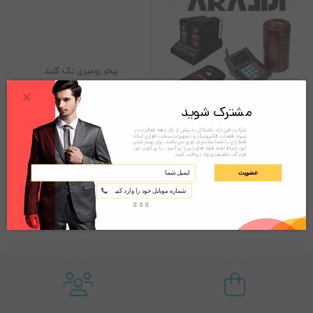
پیجر گیرنده jw -100 به صورت بی‌سیم از طریق امواج رادیویی با
ساعت‌های مجهز به تکنولوژی پیجینگ ارتباط برقرار می‌کند و به کاربران
این امکان را می‌دهد تا در هنگام دریافت پیام، اعلامیه و یا تماس، به
پیجر رومیزی تک کلید
×
راحتی مطلع شوند.
مشترک شوید
گجت باشگاه مشتریان جی-کارت
شرکت فنی آراد تکنیکال با بیش از یک دهه فعالیت در
زمینه قطعات الکترونیک و تجهیزات سخت افزاری آماده
همکاری با شما مشتریان عزیز می باشد. برای بهتر شدن
این ارتباط لطفا فیلد های زیر را پر کنید . با پر کردن این
فرم کد تخفیف ویژه دریافت کنید.
تماس بگیرید!
عضویت
950,000
تومان
پیجر گیرنده ساعتی دارای طراحی کوچک و قابل حمل است.با قابلیت