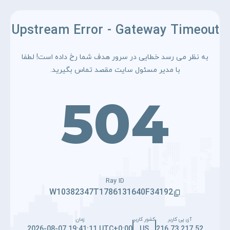
Upstream Error - Gateway Timeout
به نظر می رسد خطایی در سرور هدف شما رخ داده است! لطفا
با مدیر مسئول سایت مقصد تماس بگیرید.
504
Ray ID
W10382347T1786131640F34192
آی پی کاربر
کشور کاربر
زمان
2026-08-07 19:41:11 UTC+0:00
US
216.73.217.52