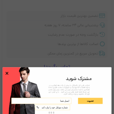
تضمین بهترین قیمت بازار
پشتیبانی عالی ۲۴ ساعته، ۷ روز هفته
بازگشت وجه در صورت عدم رضایت
اصالت کالاها از برترین برندها
تحویل سریع در کمترین زمان ممکن
تماس بگیرید!
×
مشترک شوید
شرکت فنی آراد تکنیکال با بیش از یک دهه فعالیت در
توضیحات
نقد و بررسی‌ها (0)
زمینه قطعات الکترونیک و تجهیزات سخت افزاری آماده
همکاری با شما مشتریان عزیز می باشد. برای بهتر شدن
این ارتباط لطفا فیلد های زیر را پر کنید . با پر کردن این
فرم کد تخفیف ویژه دریافت کنید.
عضویت
معرفی پایانه فروشگاهی