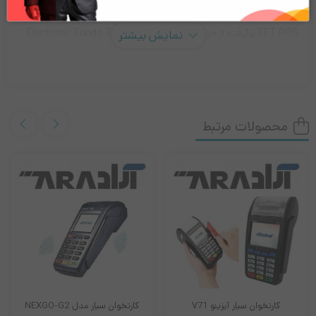
EFT POS برگرفته از حروف اول کلمات Electronic Funds Transfer
نمایش بیشتر
at Point Of Sale می‌باشد که به معنی پرداخت هزینه به صورت
الکترونیکی در محل ارائه خدمات را می باشد. همچنین در زمینه
شبکه‌های پرداخت و بانکی کاربردی گسترده ای دارد. بنابراین پایانه
محصولات مرتبط
فروش یا‌‌ همان EFT POS، دستگاهی است که شما می توانید برای
پرداخت هزینه خریدخود بدون نیاز به پول نقد و فقط با استفاده از کارت
بانکی خود استفاده کنید. این دستگاه این امکان را فراهم می کند که
مشتریان بتوانند کارت خود را در اختیار فروشنده قرار دهد سپس بعد از
پرداخت کارت را به مشتری تحویل دهند . البته با توجه به اینکه کارت
ها ممکن است معناطیسی یا هوشمند باشند بنابراین این کارتها در دسته
بندی کارت هوشمند قرار می گیرند.
کارتخوان سیار آیزینو V71
کارتخوان سیار مدل NEXGO-G2