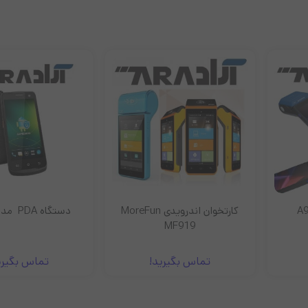
کارتخوان اندرویدی MoreFun
دستگاه PDA مدل i6310
کارتخوان جیبی 180
M
رید!
تماس بگیرید!
تماس 