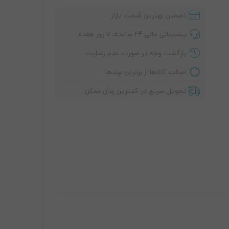
تضمین بهترین قیمت بازار
پشتیبانی عالی ۲۴ ساعته، ۷ روز هفته
بازگشت وجه در صورت عدم رضایت
اصالت کالاها از برترین برندها
تحویل سریع در کمترین زمان ممکن
پ تاپ لنوو
سری i3
سری I5
سری i7
سری اقتصادی