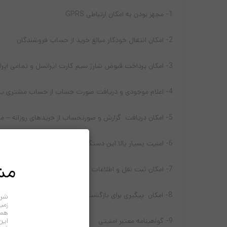
1- مجهز بودن به امکان ارتباطی GPRS
2- امکان انتقال خودکار مبالغ خرید از حساب فروشندگان
3- امکان پرداخت قبوض شارژ سیم کارت ایرانسل و تمامی اپراطور های
4- اعلام موجودی و دریافت صورت حساب از حساب مشتری یا فروشنده
5- امکان دریافت گزارش و صورتحساب از خریدهای روزانه – ماهانه
6- امنیت بسیار بالا این دستگاه
مش
7- امکان ثبت نقل و اطلاعات موفق یا نا موفق در دستگاه POS (برای پشتیبانی کردن در هنگام پرداخت ناموفق در درگاه های POS )
8- امکان پیگیری برای بازگشت مبالغ از حساب فروشنده در صورت مغایرت نداشتن مبلغ برداشت شده با مبلغ نهایی کالا مثل ( بالاتر بودن قیمت کالا یا پایین تر بودن قیمت کالا )
شرک
زمی
همک
این
9- گواهینامه معتبر امنیتی