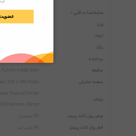
فرم
مشخصات فنی :
عضویت
وزن
340 g
ابعاد
165 × 78 × 56 mm
رنگ
مشگی
پردازنده
32-bit ARM9 CPU, 400MHz
حافظه
 FLASH+64MB RAM
صفحه نمایش
en, 320 x 240 Pixels
eed Thermal Printer,
پرینتر
Roll Diameter: 40mm
عرض رول کاغذ پرینتر
58 میلیمتر
قطر رول کاغذ پرینتر
40 میلی متر