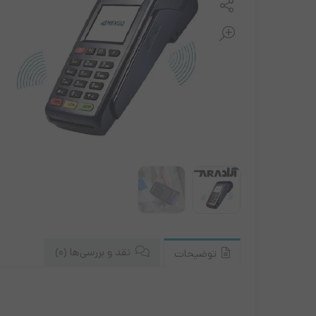
مانیتور ونزو
نیکسا
زبرا
ریبون لیبل پرینتر
کابل و مبدل ها
موس و کیبورد
نقد و بررسی‌ها (0)
توضیحات