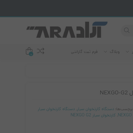
ر
وبلاگ
فرم ثبت گارانتی
0
دم ADSL
رند سامسونگ
رند ریکو
ودم سیمکارت خور
NE
ند برادر
ودم فیبر نوری
رند لکسمارک
برچسب‌ها:
دستگاه کارتخوان سیار
,
دستگاه کارتخوان سیار
رند اپسون
NEXGO
,
کارتخوان سیار NEXGO G2
رند کانن
رند اچ پی