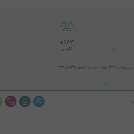
634+
کاربران
استان تهران ،شهر تهران، خیابان فلسطین جنوبی ، نبش کوچه نایبی پلاک 338 طبقه 1 واحد1 تلفن 66975538-
.