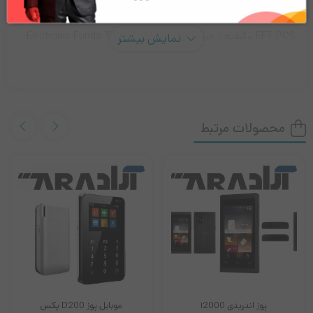
EFT POS برگرفته از حروف اول کلمات Electronic Funds Transfer
نمایش بیشتر
at Point Of Sale می‌باشد که به معنی پرداخت هزینه به صورت
الکترونیکی در محل ارائه خدمات را می باشد. همچنین در زمینه
شبکه‌های پرداخت و بانکی کاربردی گسترده ای دارد. بنابراین پایانه
محصولات مرتبط
فروش یا‌‌ همان EFT POS، دستگاهی است که شما می توانید برای
پرداخت هزینه خریدخود بدون نیاز به پول نقد و فقط با استفاده از کارت
بانکی خود استفاده کنید. این دستگاه امکاناتی مثل :‌ استفاده از پایانه
فروشگاهی برای سهولت در پرداخت را با استفاده از روش پرداخت در
حضور مشتری توسط فروشنده انجام می دهد سپس بعد از پرداخت
کارت را به مشتری تحویل می دهند . البته با توجه به اینکه کارت ها
ممکن است معناطیسی یا هوشمند باشند بنابراین این کارتها در دسته
پوز اندریدی i2000
موبایل پوز D200 پکس
بندی کارت هوشمند قرار می گیرند.