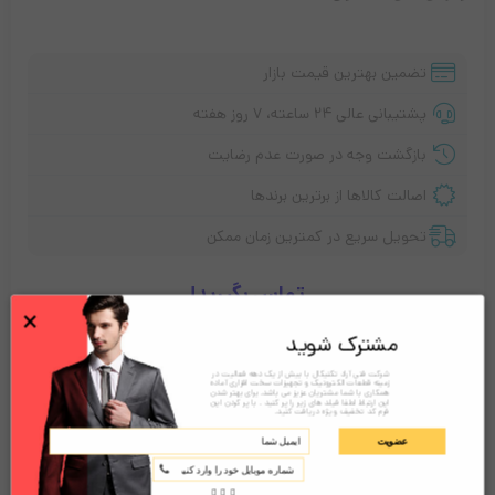
تضمین بهترین قیمت بازار
پشتیبانی عالی ۲۴ ساعته، ۷ روز هفته
بازگشت وجه در صورت عدم رضایت
اصالت کالاها از برترین برندها
تحویل سریع در کمترین زمان ممکن
تماس بگیرید!
×
مشترک شوید
شرکت فنی آراد تکنیکال با بیش از یک دهه فعالیت در
توضیحات
نقد و بررسی‌ها (0)
زمینه قطعات الکترونیک و تجهیزات سخت افزاری آماده
همکاری با شما مشتریان عزیز می باشد. برای بهتر شدن
این ارتباط لطفا فیلد های زیر را پر کنید . با پر کردن این
فرم کد تخفیف ویژه دریافت کنید.
عضویت
معرفی پایانه فروشگاهی