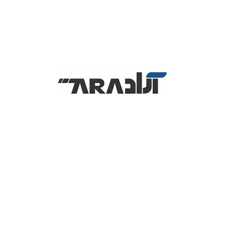
زگار
Samsung ML-216x,
Samsung M202x,
Samsung SL-M2070F/
آنها را جایگزین هم کرد!
ای معتبر مانند HP/Xerox).
TN-119
یا
C-119H
.