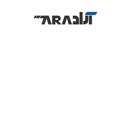
آل این وان استوک
پرینتر
لپ تاپ
ل
2,480,000
تومان
همین حالا این محصول را خریداری کنید و درآمد کسب کنید
25
امتیاز
کارتریج سامسونگ مدل
MLT-K1612
از کارتریج‌های تونر لیزری رنگی است که برای پرینترهای چندکاره سامسونگ استفاد