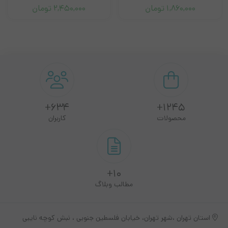
M2825, M2826, etc.)
1,860,000
تومان
2,450,000
تومان
Samsung Xpress SL-M2620/M2820 Series
سایر مدل‌های مشابه
634+
1245+
محصولات
کاربران
10+
مطالب وبلاگ
استان تهران ،شهر تهران، خیابان فلسطین جنوبی ، نبش کوچه نایبی