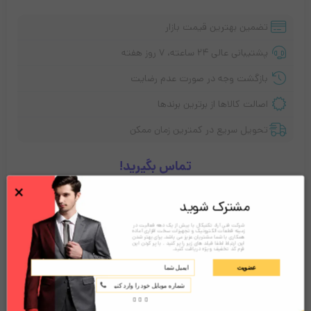
تضمین بهترین قیمت بازار
پشتیبانی عالی ۲۴ ساعته، ۷ روز هفته
بازگشت وجه در صورت عدم رضایت
اصالت کالاها از برترین برندها
تحویل سریع در کمترین زمان ممکن
تماس بگیرید!
×
مشترک شوید
توضیحات
نقد و بررسی‌ها (0)
شرکت فنی آراد تکنیکال با بیش از یک دهه فعالیت در
زمینه قطعات الکترونیک و تجهیزات سخت افزاری آماده
همکاری با شما مشتریان عزیز می باشد. برای بهتر شدن
این ارتباط لطفا فیلد های زیر را پر کنید . با پر کردن این
فرم کد تخفیف ویژه دریافت کنید.
عضویت
کاغذ خردکن رمو REMO C-2100