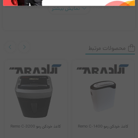
کاغذ خردکن رمو REMO C-2100 یکی دیگر از تولیدات باکیفیت برند
نمایش بیشتر
رمو (Remo) است که کاغذ‌های حاوی اطلاعات خصوصی را امحا می‌کند،
با این هدف که نگران افشای اطلاعات خود نباشید.
دستگاه کاغذ خرد کن رمو مدل C-2100 با ابعادی معادل
محصولات مرتبط
385x262x567 میلی‌متر و وزن 15 کیلوگرم به فروش می‌رسد، شما
می‌توانید این دستگاه را در زیر زمین و یا در محل کار و مکانی که در
دسترستان باشد قرار دهید
موتور دستگاه Remo c-2100، دارای قدرتی به میزان ۱۸۰ وات می‌باشد.
همان طور که می‌دانید قدرت موتور با کیفیت دستگاه رابطه مستقیمی
دارد که این امروزه در بهبود عملکرد دستگاه نقش به سزایی گذاشته
کاغذ خردکن رمو Remo C-1400
کاغذ خردکن رمو Remo C-3200
است.