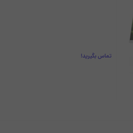
آل این وان استوک
پرینتر
لپ تاپ
ل
تماس بگیرید!