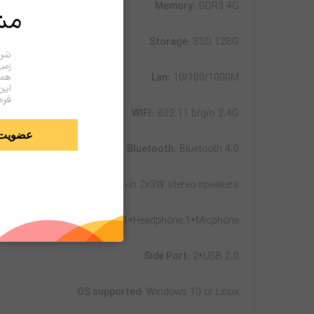
Memory:
DDR3 4G
مش
Storage:
SSD 128G
شرک
زمی
همک
Lan:
10/100/1000M
این
فرم
WIFI:
802.11 b/g/n 2.4G
عضویت
Bluetooth:
Bluetooth 4.0
Speaker:
Built-in 2x3W stereo speakers
C IN,1*HDMI,1*VGA,4*USB, 1*Headphone,1*Micphone
Side Port:
2*USB 2.0
OS supported:
Windows 10 or Linux