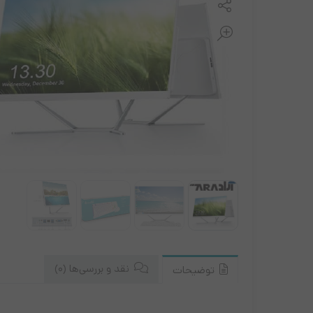
مانیتور ونزو
نیکسا
زبرا
ریبون لیبل پرینتر
کابل و مبدل ها
موس و کیبورد
نقد و بررسی‌ها (0)
توضیحات