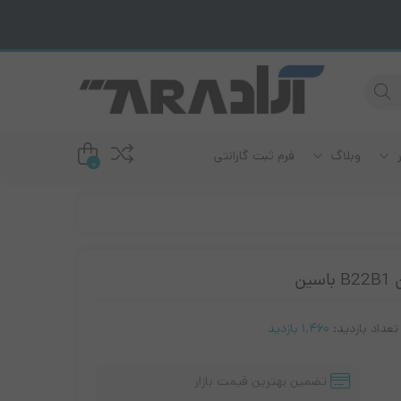
ر
وبلاگ
فرم ثبت گارانتی
0
دم ADSL
رند سامسونگ
رند ریکو
ودم سیمکارت خور
ین
ند برادر
ودم فیبر نوری
رند لکسمارک
تعداد بازدید:
1,460 بازدید
رند اپسون
رند کانن
تضمین بهترین قیمت بازار
رند اچ پی