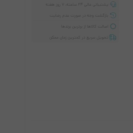
پشتیبانی عالی ۲۴ ساعته، ۷ روز هفته
بازگشت وجه در صورت عدم رضایت
اصالت کالاها از برترین برندها
تحویل سریع در کمترین زمان ممکن
پ تاپ لنوو
سری i3
سری I5
سری i7
سری اقتصادی