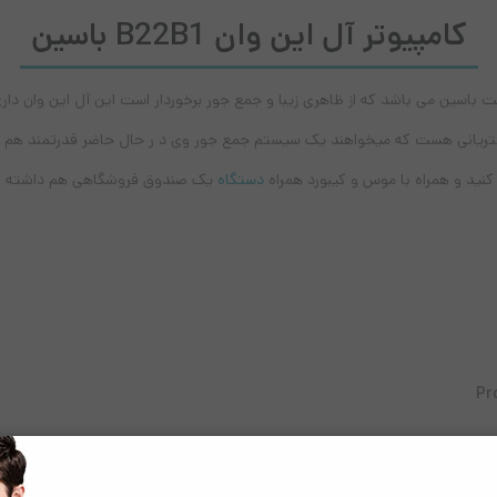
کامپیوتر آل این وان B22B1 باسین
د ssd 128 بهترین گزینه برای مشتریانی هست که میخواهند یک سیستم جمع جور وی د ر حال حاضر قدر
نید و همراه با موس و کیبورد همراه
دستگاه
یک صندوق فروشگاهی هم داشته با
Pr