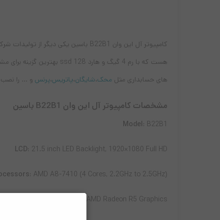
هست که با رم 4 گیگ و هار
های حسابداری مثل
محک
،
شایگان
،
پاتریس
،
پرنس
و … را نصب ک
مشخصات کامپیوتر آل این وان B22B1 باسین
Model:
B22B1
LCD:
21.5 inch LED Backlight, 1920×1080 Full HD
ocessors:
AMD A8-7410 (4 Cores, 2.2GHz to 2.5GHz)
GPU:
AMD Radeon R5 Graphics