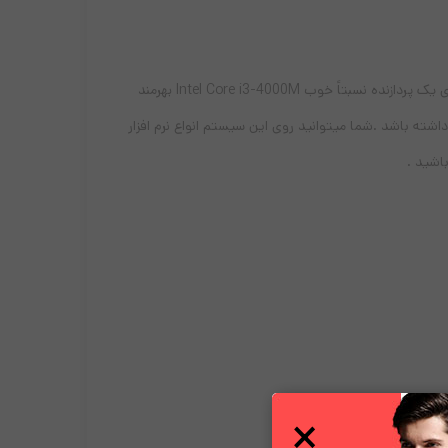
کامپیوتر آل این وان B22B1 باسین یکی دیگر از تولیدات شرکت باسین می باشد که از ظاهری زیبا و جمع جور برخوردار است این آل این وان داری یک پردازنده نسبتاً خوب Intel Core i3-4000M بهرمند
تمند هم داشته باشد .شما میتوانید روی این سیستم انواع نرم افزار
شید .
×