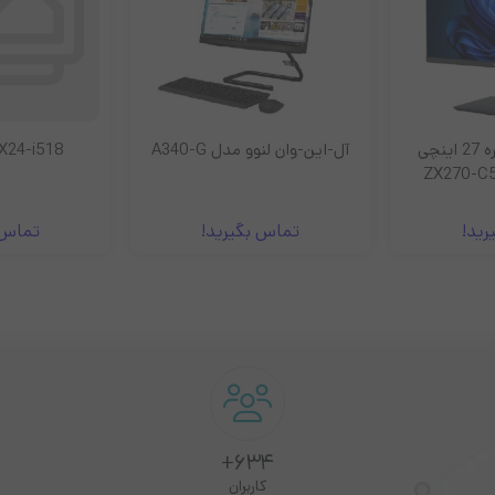
کامپیوتر همه کاره 27 اینچی
آل-این-وان لنوو مدل A340-G
GX24-i518
رید!
تماس بگیرید!
تماس 
634+
کاربران