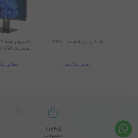
All i
آل-این-وان لنوو مدل A340
مسترتک ZX270-C516SB
تماس بگیرید!
تماس بگی
1245+
محصولات