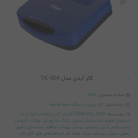
کالر آیدی مدل TK-504
شناسه محصول:
N/A
دسته‌بندی:
کالر ایدی و دستگاه ضبط مکالمه
برچسب‌ها:
CRMکارساز
,
CRMRoom
,
آتی ارتباطات
,
آریا
,
آریانا
,
ایده‌پرداز طلوع
,
ایده‌پردازان آیدین
,
بانیک
,
به پویش
,
بهارک
,
پاتریس
,
پارس
,
پارس آرین
,
پارمیس
,
پرنیان
,
پژواک
,
تاراافزار
,
حسابداری دقیق
,
زعفران
,
سپیدز
,
سیتکو
,
سیما
,
طرفه نگار (نرم‌افزارهای هلو
,
کاج
,
کالر