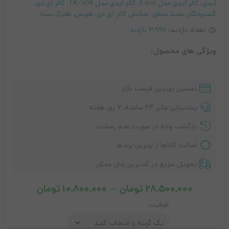
آیدی
,
کالر آیدی مدل t-line
,
کالر آیدی مدل TK-504
,
کالر ای دی
,
گستره‌نگار
,
ملینا
,
منطق
,
نمایش کالر آی دی
,
هریس
,
هلیا‌)
,
یسنا
تعداد بازدید:
3,997 بازدید
ویژگی های محصول:
تضمین بهترین قیمت بازار
پشتیبانی عالی ۲۴ ساعته، ۷ روز هفته
بازگشت وجه در صورت عدم رضایت
اصالت کالاها از برترین برندها
تحویل سریع در کمترین زمان ممکن
Price
28,500,000
تومان
–
10,800,000
تومان
range:
ظرفیت
0,800,000
تومان